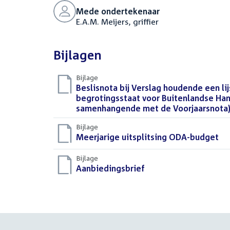
Mede ondertekenaar
E.A.M. Meijers, griffier
Bijlagen
Bijlage
Download
Beslisnota bij Verslag houdende een li
bestand:
begrotingsstaat voor Buitenlandse Hand
samenhangende met de Voorjaarsnota)
Bijlage
Download
Meerjarige uitsplitsing ODA-budget
(P
bestand:
Bijlage
Download
Aanbiedingsbrief
(DOCX)
bestand: