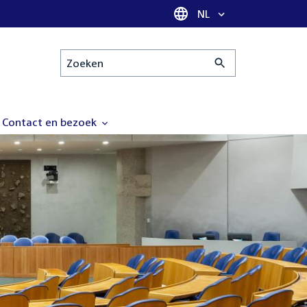
Taal selectie
NL
Zoeken
Contact en bezoek