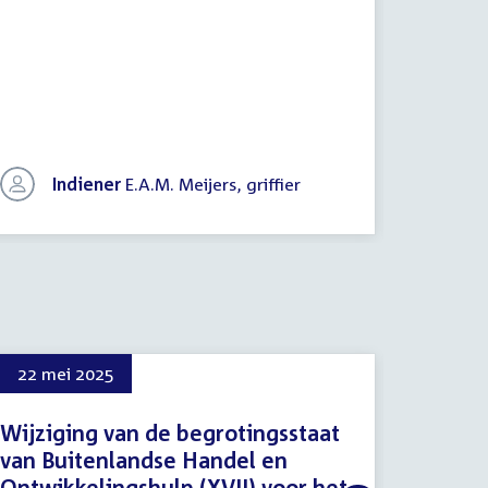
Buitenla
(XVII) vo
samenha
In
vo
vo
Indiener
E.A.M. Meijers, griffier
On
22 mei 2025
19 jun
Wijziging van de begrotingsstaat
Extra 
van Buitenlandse Handel en
commis
Ontwikkelingshulp (XVII) voor het
contro