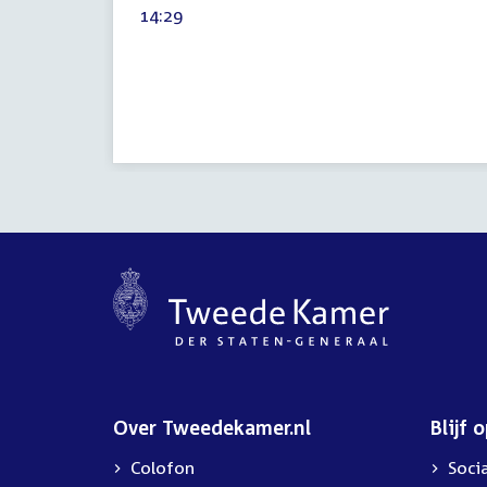
Tijd
14:29
2025
activiteit:
Over Tweedekamer.nl
Blijf 
Colofon
Soci