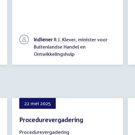
Indiener
R.J. Klever, minister voor
Buitenlandse Handel en
Ontwikkelingshulp
22 mei 2025
Procedurevergadering
22
Procedurevergadering
mei