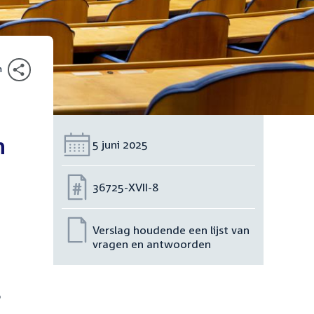
n
n
Datum:
5 juni 2025
Nummer:
36725-XVII-8
Verslag houdende een lijst van
vragen en antwoorden
p