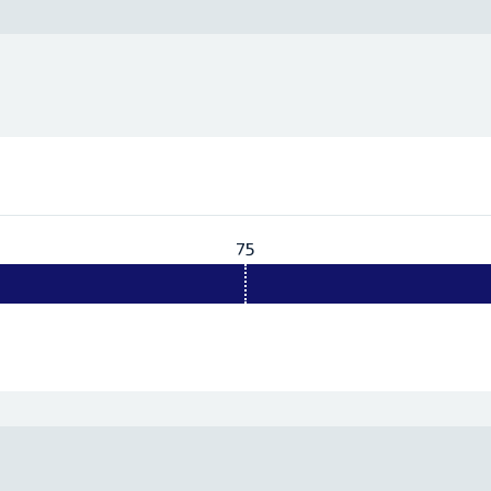
75
Vereist:
75