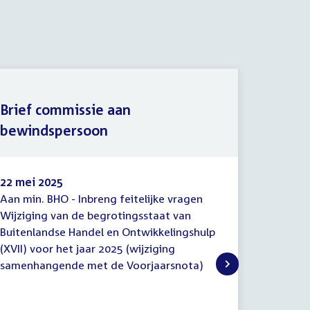
Brief commissie aan
bewindspersoon
Lijst 
22 mei 2025
22 mei 
Aan min. BHO - Inbreng feitelijke vragen
Verslag 
Brief
Lijst
Wijziging van de begrotingsstaat van
inzake W
commissie
van
Buitenlandse Handel en Ontwikkelingshulp
voor Bui
aan
vragen
bewindspersoon
(XVII) voor het jaar 2025 (wijziging
Ontwikke
samenhangende met de Voorjaarsnota)
(wijzig
Voorjaar
Wijzigin