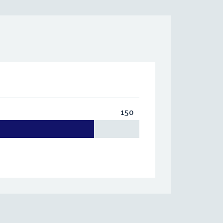
150
Totaal:
150