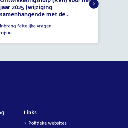
jaar 2025 (wijziging
19
Procedu
samenhangende met de...
juni
Tijd
16:00
2025
22
activitei
Inbreng feitelijke vragen
mei
Tijd
14:00
2025
activiteit:
ng
Links
Politieke websites