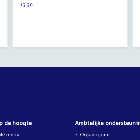
Tijd
13:30
2025
activiteit:
op de hoogte
Ambtelijke ondersteuni
ale media
Organogram