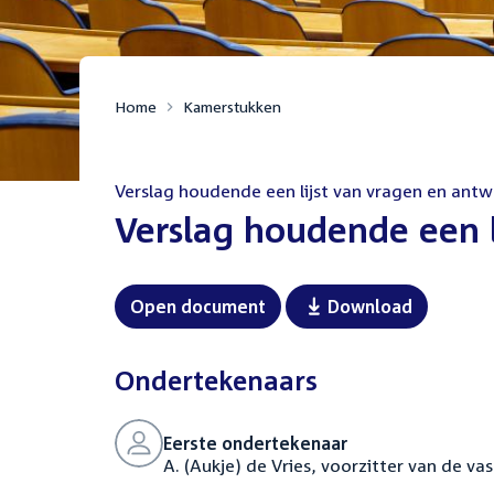
Home
Kamerstukken
Verslag houdende een lijst van vragen en ant
:
Verslag houdende een 
Open document
Download
Ondertekenaars
Eerste ondertekenaar
A. (Aukje) de Vries, voorzitter van de v