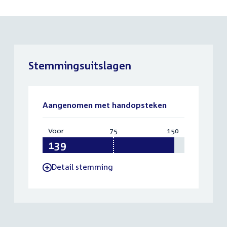
Stemmingsuitslagen
Aangenomen met handopsteken
Voor
:
75
Vereist:
150
Totaal:
139
75
150
Detail stemming
-