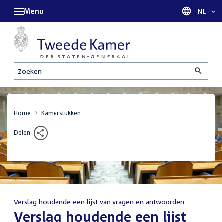
Menu
Taal sel
NL
Zoeken
Home
Kamerstukken
Delen
Verslag houdende een lijst van vragen en antwoorden
:
Verslag houdende een lijst