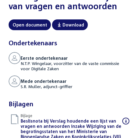
van vragen en antwoorden
Open document
Download
Ondertekenaars
Eerste ondertekenaar
N.T.P. Wingelaar, voorzitter van de vaste commissie
voor Digitale Zaken
Mede ondertekenaar
S.R. Muller, adjunct-griffier
Bijlagen
Bijlage
Download
Beslisnota bij Verslag houdende een lijst van
bestand:
vragen en antwoorden inzake Wijziging van de
begrotingsstaten van het Ministerie van
Binnenlandse Zaken en Koninkrijksrelaties (VII)