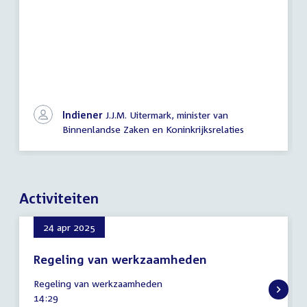
Indiener
J.J.M. Uitermark, minister van
Binnenlandse Zaken en Koninkrijksrelaties
Activiteiten
24 apr 2025
Regeling van werkzaamheden
24
Regeling van werkzaamheden
april
Tijd
14:29
2025