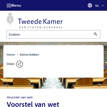
Menu
Taal sel
NL
Zoeken
Home
Kamerstukken
Delen
Voorstel van wet
:
Voorstel van wet