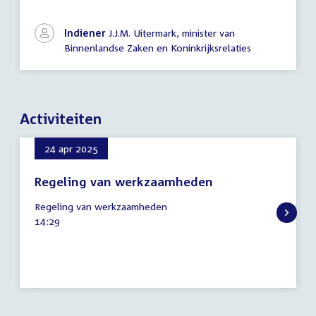
Indiener
J.J.M. Uitermark, minister van
Binnenlandse Zaken en Koninkrijksrelaties
Activiteiten
24 apr 2025
Regeling van werkzaamheden
24
Regeling van werkzaamheden
april
Tijd
14:29
2025
activiteit: