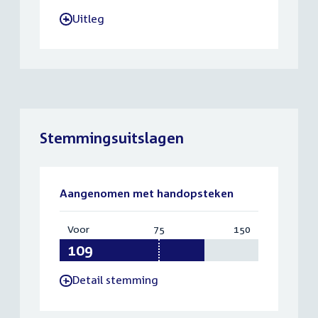
Uitleg
-
Stemmingsuitslagen
Aangenomen met handopsteken
Voor
:
75
Vereist:
150
Totaal:
109
75
150
Detail stemming
-