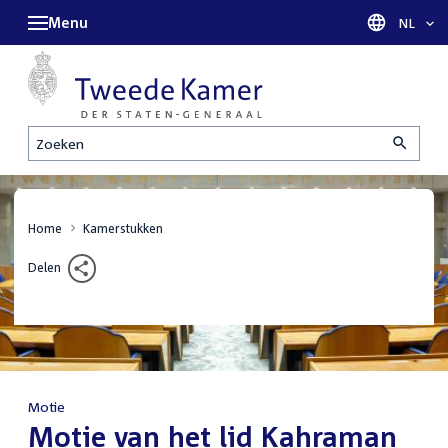
Menu
Taal sel
NL
Zoeken
Home
Kamerstukken
Delen
Motie
:
Motie van het lid Kahraman