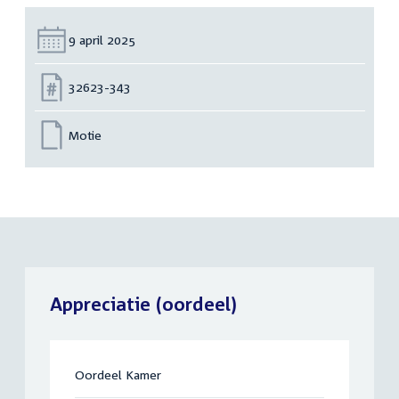
Datum:
9 april 2025
Nummer:
32623-343
Motie
Appreciatie (oordeel)
Oordeel Kamer