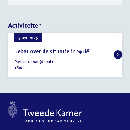
Activiteiten
9 apr 2025
Debat over de situatie in Syrië
9
Plenair debat (debat)
april
Tijd
16:00
2025
activiteit: