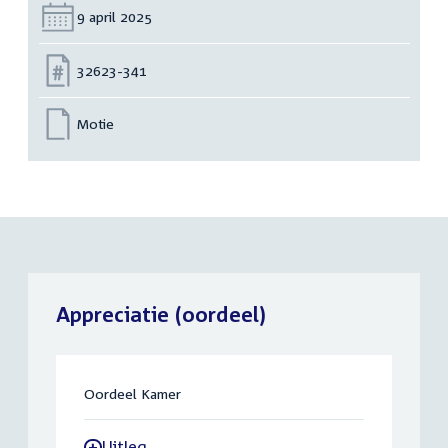
Datum:
9 april 2025
Nummer:
32623-341
Motie
Appreciatie (oordeel)
Oordeel Kamer
Uitleg
-