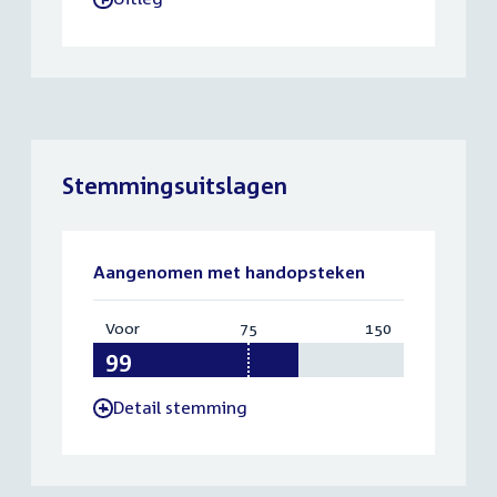
Stemmingsuitslagen
Aangenomen met handopsteken
Voor
:
75
Vereist:
150
Totaal:
99
75
150
Detail stemming
-