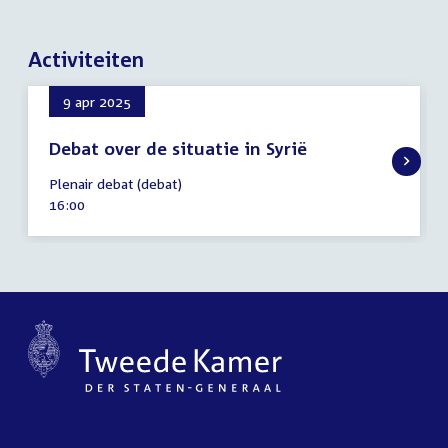
Activiteiten
9 apr 2025
Debat over de situatie in Syrië
9
Plenair debat (debat)
april
Tijd
16:00
2025
activiteit: