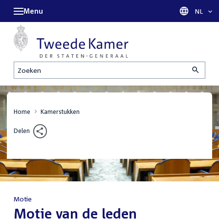
Menu
Taal sel
NL
Zoeken
Home
Kamerstukken
Delen
Motie
:
Motie van de leden