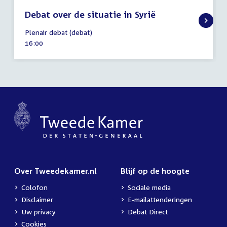
Debat over de situatie in Syrië
9
Plenair debat (debat)
april
Tijd
16:00
2025
activiteit:
Over Tweedekamer.nl
Blijf op de hoogte
Colofon
Sociale media
Disclaimer
E-mailattenderingen
Uw privacy
Debat Direct
Cookies