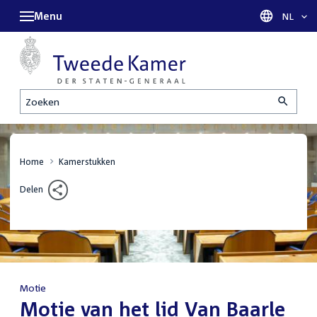
Menu
Taal sel
NL
Zoeken
Home
Kamerstukken
Delen
Motie
:
Motie van het lid Van Baarle