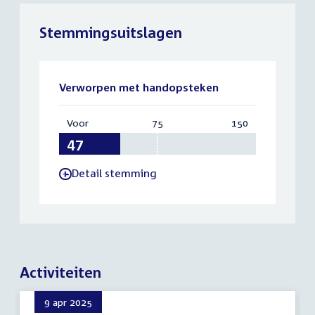
Stemmingsuitslagen
Verworpen met handopsteken
Voor
:
75
Vereist:
150
Totaal:
47
75
150
Detail stemming
-
Activiteiten
9 apr 2025