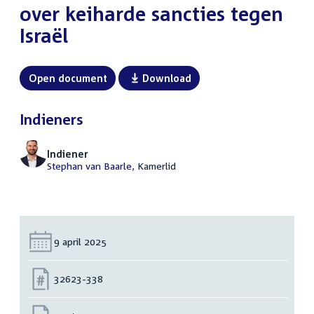
over keiharde sancties tegen
Israël
Open document
Download
Indieners
Indiener
Stephan van Baarle
, Kamerlid
Datum:
9 april 2025
Nummer:
32623-338