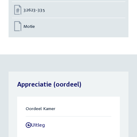
Nummer:
32623-335
Motie
Appreciatie (oordeel)
Oordeel Kamer
Uitleg
-