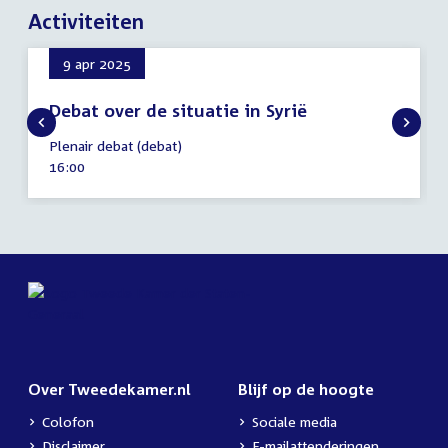
Activiteiten
9 apr 2025
Debat over de situatie in Syrië
9
Plenair debat (debat)
april
Tijd
16:00
2025
activiteit:
Over Tweedekamer.nl
Blijf op de hoogte
Colofon
Sociale media
Disclaimer
E-mailattenderingen