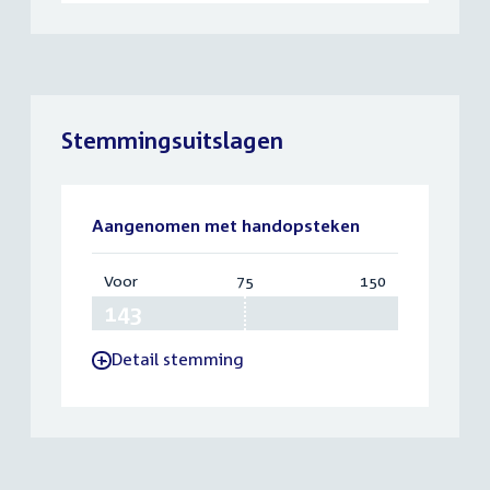
Stemmingsuitslagen
Aangenomen met handopsteken
Voor
:
75
Vereist:
150
Totaal:
143
75
150
Detail stemming
-