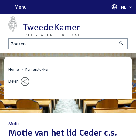
Menu
Taal sel
NL
Zoeken
Home
Kamerstukken
Delen
Motie
:
Motie van het lid Ceder c.s.