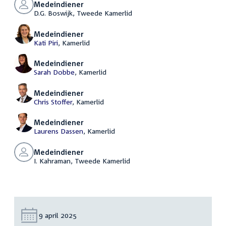
Medeindiener
D.G. Boswijk, Tweede Kamerlid
Medeindiener
Kati Piri
, Kamerlid
Medeindiener
Sarah Dobbe
, Kamerlid
Medeindiener
Chris Stoffer
, Kamerlid
Medeindiener
Laurens Dassen
, Kamerlid
Medeindiener
I. Kahraman, Tweede Kamerlid
Datum:
9 april 2025