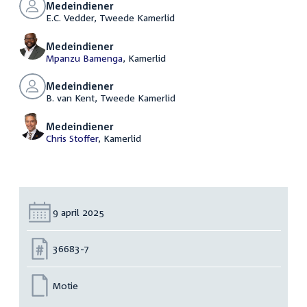
Medeindiener
E.C. Vedder, Tweede Kamerlid
Medeindiener
Mpanzu Bamenga
, Kamerlid
Medeindiener
B. van Kent, Tweede Kamerlid
Medeindiener
Chris Stoffer
, Kamerlid
Datum:
9 april 2025
Nummer:
36683-7
Motie