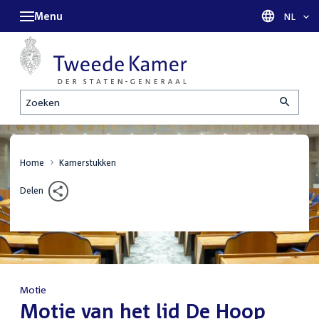
Menu
Taal sel
NL
Zoeken
Home
Kamerstukken
Delen
Motie
:
Motie van het lid De Hoop