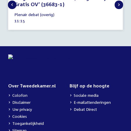
Gratis OV’ (36683-1)
9
Plenair debat (overig)
april
Tijd
11:15
2025
activiteit:
Over Tweedekamer.nl
Blijf op de hoogte
Colofon
Sociale media
Disclaimer
E-mailattenderingen
Uw privacy
Debat Direct
Cookies
Toegankelijkheid
Sitemap