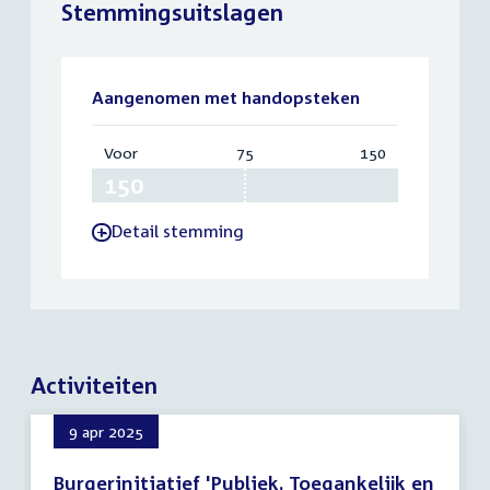
Stemmingsuitslagen
Aangenomen met handopsteken
Voor
:
75
Vereist:
150
Totaal:
150
75
150
Detail stemming
-
Activiteiten
9 apr 2025
Burgerinitiatief 'Publiek, Toegankelijk en