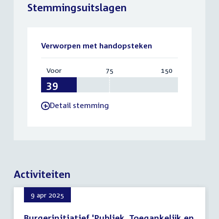
Stemmingsuitslagen
Verworpen met handopsteken
Voor
:
75
Vereist:
150
Totaal:
39
75
150
Detail stemming
-
Activiteiten
9 apr 2025
Burgerinitiatief 'Publiek, Toegankelijk en