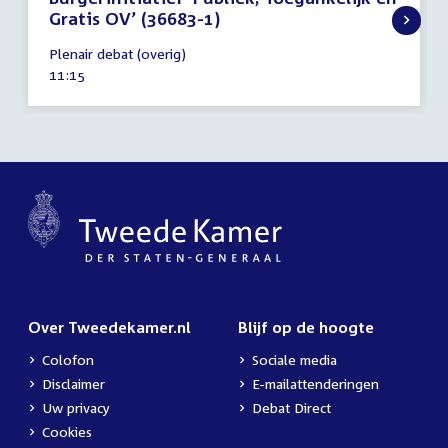
Gratis OV’ (36683-1)
9
Plenair debat (overig)
april
Tijd
11:15
2025
activiteit:
Over Tweedekamer.nl
Blijf op de hoogte
Colofon
Sociale media
Disclaimer
E-mailattenderingen
Uw privacy
Debat Direct
Cookies