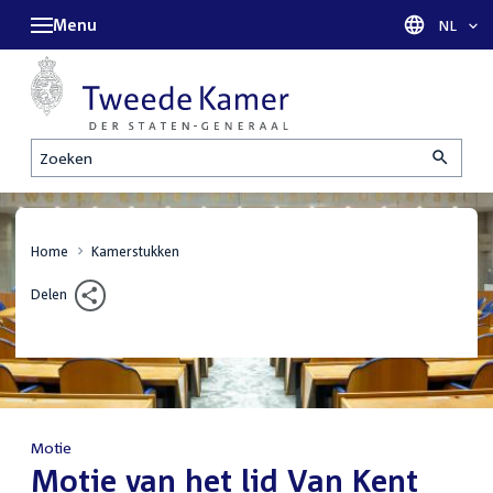
Menu
Taal sel
NL
Zoeken
Home
Kamerstukken
Delen
Motie
:
Motie van het lid Van Kent