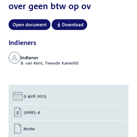
over geen btw op ov
Open document
Download
Indieners
Indiener
B. van Kent, Tweede Kamerlid
Datum:
9 april 2025
Nummer:
36683-4
Motie