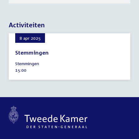
Activiteiten
8 apr 2025
Stemmingen
8
Stemmingen
april
Tijd
15:00
2025
activiteit: