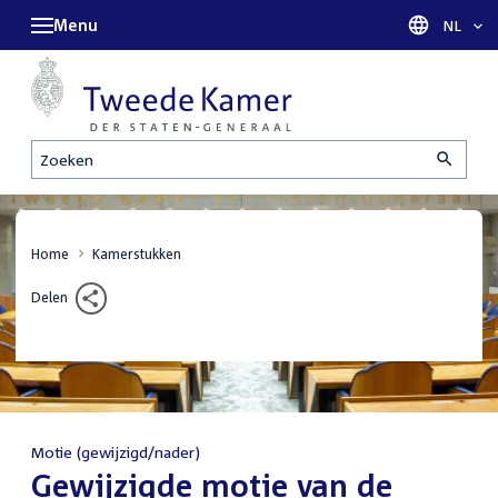
Menu
Taal sel
NL
Zoeken
Home
Kamerstukken
Delen
Motie (gewijzigd/nader)
:
Gewijzigde motie van de