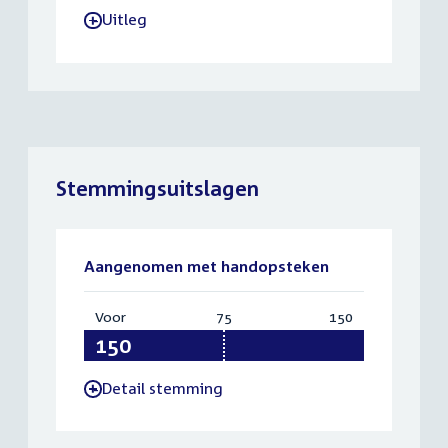
Uitleg
-
Stemmingsuitslagen
Aangenomen met handopsteken
Voor
:
75
Vereist:
150
Totaal:
150
75
150
Detail stemming
-