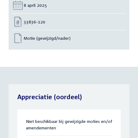
Datum:
8 april 2025
Nummer:
33836-120
Motie (gewijzigd/nader)
Appreciatie (oordeel)
Niet beschikbaar bij gewijzigde moties en/of
amendementen