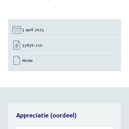
Datum:
3 april 2025
Nummer:
33836-110
Motie
Appreciatie (oordeel)