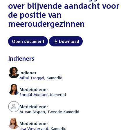
over blijvende aandacht voor
de positie van
meeroudergezinnen
Open document
Download
Indieners
Indiener
Mikal Tseggai
, Kamerlid
Medeindiener
Songül Mutluer
, Kamerlid
Medeindiener
M. van Nispen, Tweede Kamerlid
Medeindiener
Lisa Westerveld
, Kamerlid