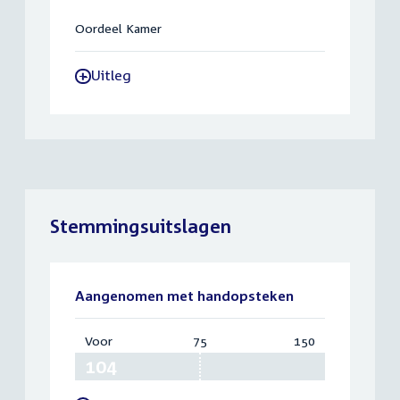
Oordeel Kamer
Uitleg
-
Stemmingsuitslagen
Aangenomen met handopsteken
Voor
:
75
Vereist:
150
Totaal:
104
75
150