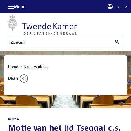
Menu
Taal sel
NL
Zoeken
Home
Kamerstukken
Delen
Motie
:
Motie van het lid Tseggai c.s.