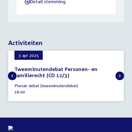
Detail stemming
-
Activiteiten
3 apr 2025
Tweeminutendebat Personen- en
familierecht (CD 12/3)
3
Plenair debat (tweeminutendebat)
april
Tijd
18:00
2025
activiteit: