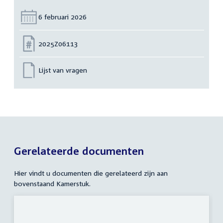
Datum:
6 februari 2026
Nummer:
2025Z06113
Lijst van vragen
Gerelateerde documenten
Hier vindt u documenten die gerelateerd zijn aan
bovenstaand Kamerstuk.