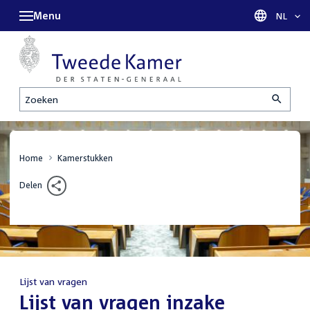
Menu
Taal sel
NL
Zoeken
Home
Kamerstukken
Delen
Lijst van vragen
:
Lijst van vragen inzake