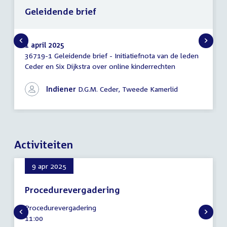
Geleidende brief
1 april 2025
36719-1 Geleidende brief - Initiatiefnota van de leden
Geleidende
Ceder en Six Dijkstra over online kinderrechten
brief
Indiener
D.G.M. Ceder, Tweede Kamerlid
Activiteiten
9 apr 2025
Procedurevergadering
9
Procedurevergadering
april
Tijd
11:00
2025