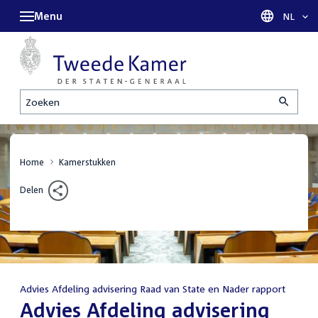
Menu
Taal sel
NL
Zoeken
Home
Kamerstukken
Delen
Advies Afdeling advisering Raad van State en Nader rapport
:
Advies Afdeling advisering