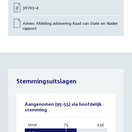
Nummer:
36703-4
Advies Afdeling advisering Raad van State en Nader
rapport
Stemmingsuitslagen
Aangenomen (95-55) via hoofdelijk
stemming
Voor
:
75
Vereist:
150
Totaal:
95
75
150