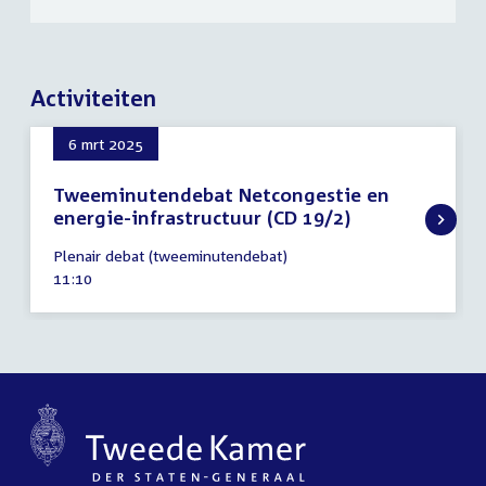
Activiteiten
6 mrt 2025
Tweeminutendebat Netcongestie en
energie-infrastructuur (CD 19/2)
6
Plenair debat (tweeminutendebat)
maart
Tijd
11:10
2025
activiteit: