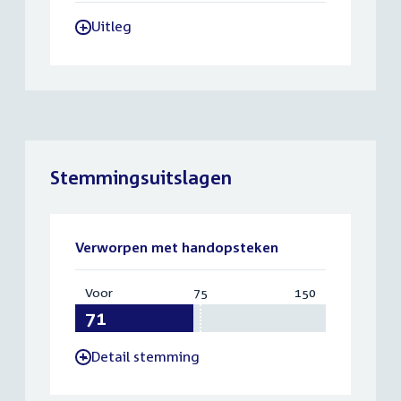
Uitleg
-
Stemmingsuitslagen
Verworpen met handopsteken
Voor
:
75
Vereist:
150
Totaal:
71
75
150
Detail stemming
-