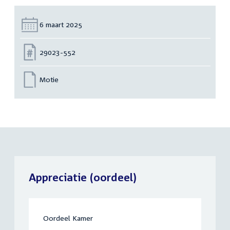
Datum:
6 maart 2025
Nummer:
29023-552
Motie
Appreciatie (oordeel)
Oordeel Kamer