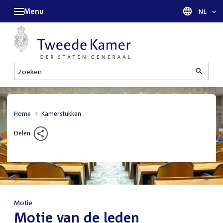
Menu
Taal sel
NL
Zoeken
Home
Kamerstukken
Delen
Motie
:
Motie van de leden