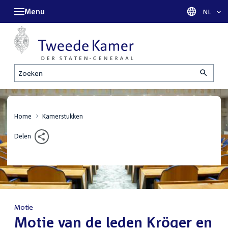
Menu
Taal sel
NL
Zoeken
Home
Kamerstukken
Delen
Motie
:
Motie van de leden Kröger en