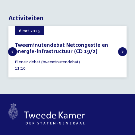
Activiteiten
6 mrt 2025
Tweeminutendebat Netcongestie en
energie-infrastructuur (CD 19/2)
6
Plenair debat (tweeminutendebat)
maart
Tijd
11:10
2025
activiteit: