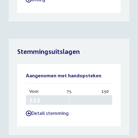
Stemmingsuitslagen
Aangenomen met handopsteken
Voor
:
75
Vereist:
150
Totaal:
112
75
150
Detail stemming
-