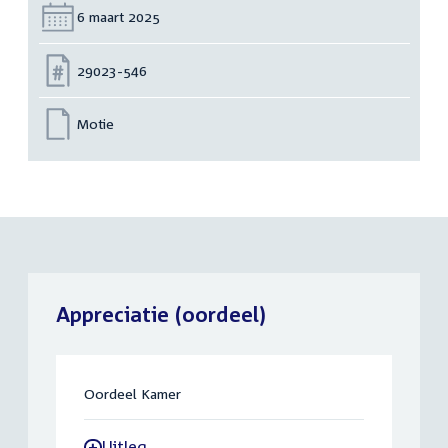
Datum:
6 maart 2025
Nummer:
29023-546
Motie
Appreciatie (oordeel)
Oordeel Kamer
Uitleg
-