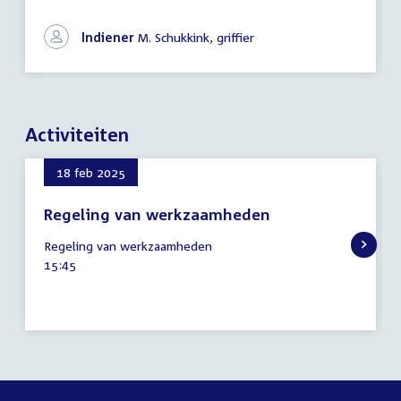
Indiener
M. Schukkink, griffier
Activiteiten
18 feb 2025
Regeling van werkzaamheden
18
Regeling van werkzaamheden
februari
Tijd
15:45
2025
activiteit: