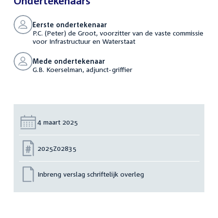
Ondertekenaars
Eerste ondertekenaar
P.C. (Peter) de Groot, voorzitter van de vaste commissie
voor Infrastructuur en Waterstaat
Mede ondertekenaar
G.B. Koerselman, adjunct-griffier
Datum:
4 maart 2025
Nummer:
2025Z02835
Inbreng verslag schriftelijk overleg