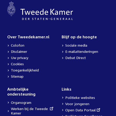
Over Tweedekamer.nl
Blijf op de hoogte
Colofon
Sociale media
Disclaimer
E-mailattenderingen
Uw privacy
Debat Direct
Cookies
Toegankelijkheid
Sitemap
Ambtelijke
Links
ondersteuning
Politieke websites
Organogram
Voor jongeren
External
Werken bij de Tweede
External
Open Data Portaal
link:
Kamer
link: