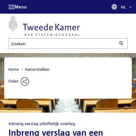
Menu
Taal sel
NL
Zoeken
Home
Kamerstukken
Delen
Inbreng verslag schriftelijk overleg
:
Inbreng verslag van een