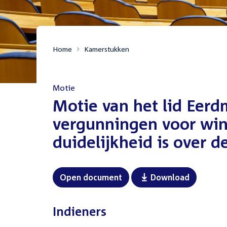
Home
Kamerstukken
Motie
:
Motie van het lid Eer
vergunningen voor win
duidelijkheid is over 
Open document
Download
Indieners