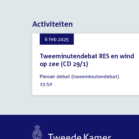
Activiteiten
6 feb 2025
Tweeminutendebat RES en wind
op zee (CD 29/1)
6
Plenair debat (tweeminutendebat)
februari
Tijd
15:50
2025
activiteit: