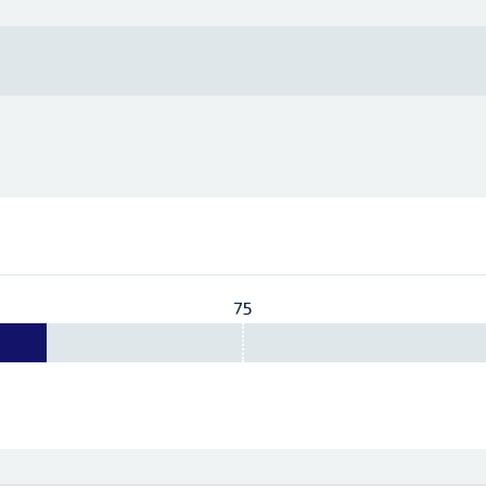
75
Vereist:
75