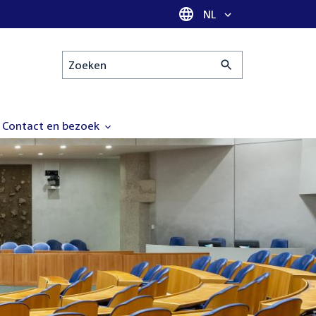
Taal selectie
NL
Zoeken
Contact en bezoek