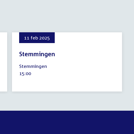
11 feb 2025
Stemmingen
11
Stemmingen
februari
Tijd
15:00
2025
activiteit: