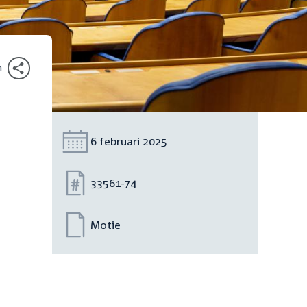
n
Datum:
6 februari 2025
Nummer:
33561-74
Motie