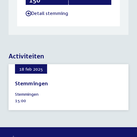
Detail stemming
-
Activiteiten
18 feb 2025
Stemmingen
18
Stemmingen
februari
Tijd
15:00
2025
activiteit: