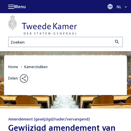
Menu
Taal sel
NL
Zoeken
Home
Kamerstukken
Delen
Amendement (gewijzigd/nader/vervangend)
:
Gewijzigd amendement van