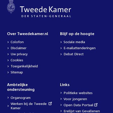
Over Tweedekamer.nl
Blijf op de hoogte
Colofon
Sociale media
Disclaimer
E-mailattenderingen
Uw privacy
Debat Direct
Cookies
Toegankelijkheid
Sitemap
Ambtelijke
Links
ondersteuning
Politieke websites
Organogram
Voor jongeren
External
Werken bij de Tweede
External
Open Data Portaal
link:
Kamer
link:
Erelijst van Gevallenen