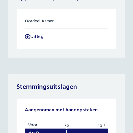
Oordeel Kamer
Uitleg
-
Stemmingsuitslagen
Aangenomen met handopsteken
Voor
:
75
Vereist:
150
Totaal:
150
75
150