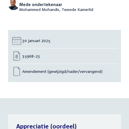
Mede ondertekenaar
Mohammed Mohandis, Tweede Kamerlid
Datum:
30 januari 2025
Nummer:
35968-23
Amendement (gewijzigd/nader/vervangend)
Appreciatie (oordeel)