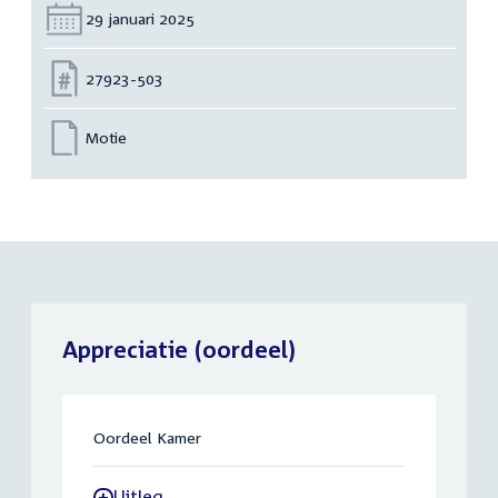
Datum:
29 januari 2025
Nummer:
27923-503
Motie
Appreciatie (oordeel)
Oordeel Kamer
Uitleg
-