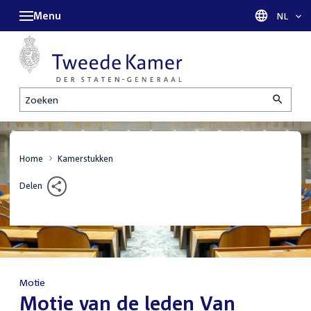
Menu
Taal sel
NL
Zoeken
Home
Kamerstukken
Delen
Motie
:
Motie van de leden Van