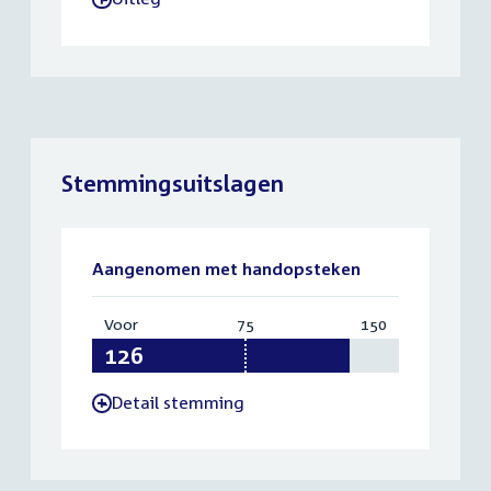
Stemmingsuitslagen
Aangenomen met handopsteken
Voor
:
75
Vereist:
150
Totaal:
126
75
150
Detail stemming
-