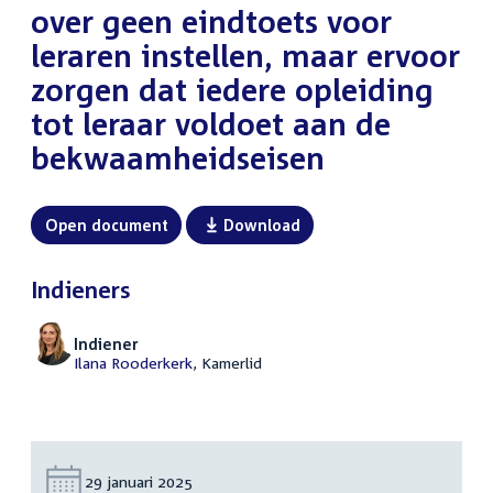
over geen eindtoets voor
leraren instellen, maar ervoor
zorgen dat iedere opleiding
tot leraar voldoet aan de
bekwaamheidseisen
Open document
Download
Indieners
Indiener
Ilana Rooderkerk
, Kamerlid
Datum:
29 januari 2025