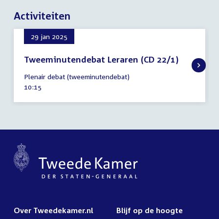
Activiteiten
29 jan 2025
Tweeminutendebat Leraren (CD 22/1)
29
Plenair debat (tweeminutendebat)
januari
Tijd
10:15
2025
activiteit:
Over Tweedekamer.nl
Blijf op de hoogte