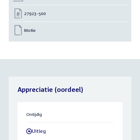
Nummer:
27923-500
Motie
Appreciatie (oordeel)
Ontijdig
Uitleg
-