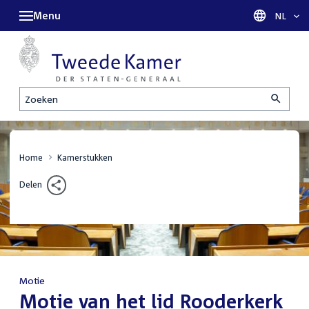
Menu
Taal sel
NL
Zoeken
Home
Kamerstukken
Delen
Motie
:
Motie van het lid Rooderkerk