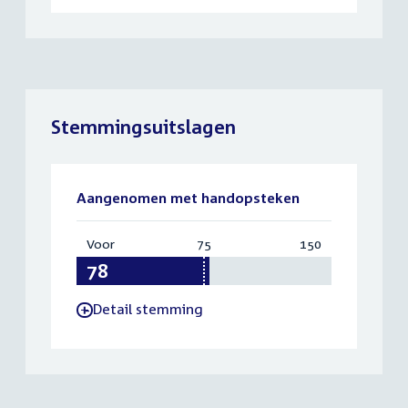
Stemmingsuitslagen
Aangenomen met handopsteken
Voor
:
75
Vereist:
150
Totaal:
78
75
150
Detail stemming
-