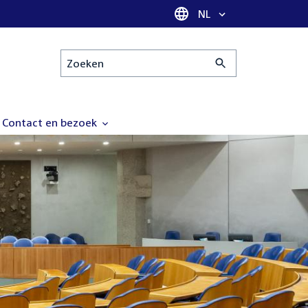
Taal selectie
NL
Zoeken
Contact en bezoek