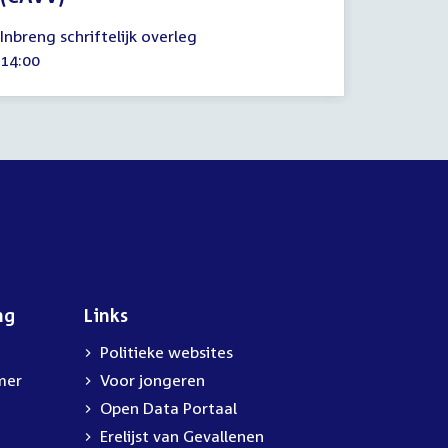
12
Inbreng schriftelijk overleg
februari
Tijd
14:00
2025
activiteit:
ng
Links
Politieke websites
mer
Voor jongeren
Open Data Portaal
Erelijst van Gevallenen