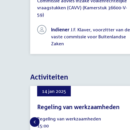
Commissie advies inzake volkenrechtelijke
schriftelijk
overleg
vraagstukken (CAVV) (Kamerstuk 36600-V-
59)
Indiener
J.F. Klaver, voorzitter van de
vaste commissie voor Buitenlandse
Zaken
Activiteiten
14 jan 2025
Regeling van werkzaamheden
14
Regeling van werkzaamheden
januari
Tijd
15:00
2025