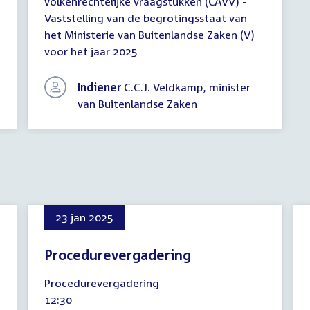
volkenrechtelijke vraagstukken (CAVV) -
Vaststelling van de begrotingsstaat van
het Ministerie van Buitenlandse Zaken (V)
voor het jaar 2025
Indiener
C.C.J. Veldkamp, minister
van Buitenlandse Zaken
23 jan 2025
Procedurevergadering
23
Procedurevergadering
januari
Tijd
12:30
2025