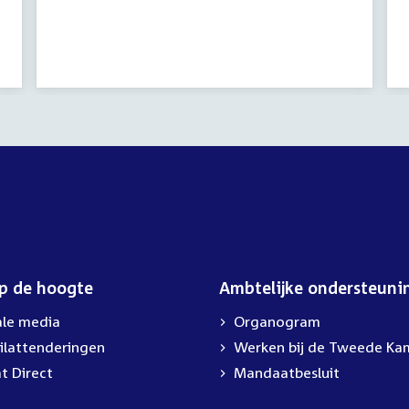
activiteit:
op de hoogte
Ambtelijke ondersteuni
ale media
Organogram
ilattenderingen
Werken bij de Tweede Ka
t Direct
Mandaatbesluit