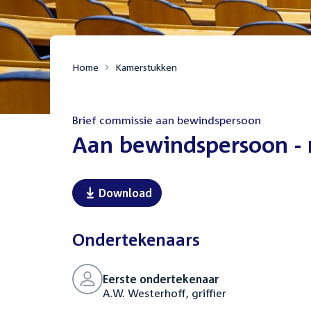
Home
Kamerstukken
Brief commissie aan bewindspersoon
:
Aan bewindspersoon - 
Download
Ondertekenaars
Eerste ondertekenaar
A.W. Westerhoff, griffier