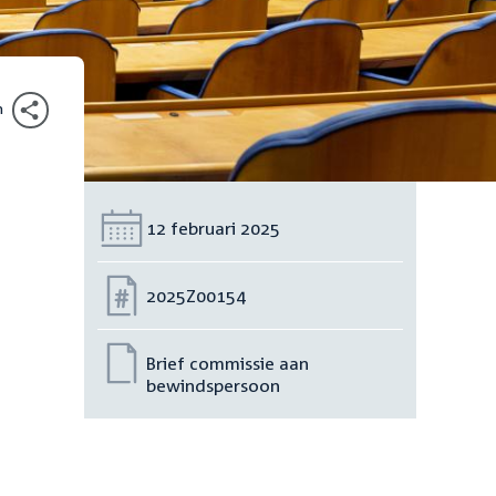
n
Datum:
12 februari 2025
Nummer:
2025Z00154
Brief commissie aan
bewindspersoon