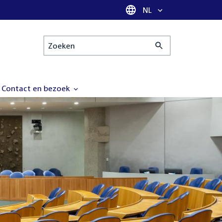
Taal selectie
NL
Zoeken
Contact en bezoek