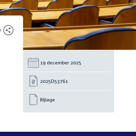
n
Datum:
19 december 2025
Nummer:
2025D53761
Bijlage