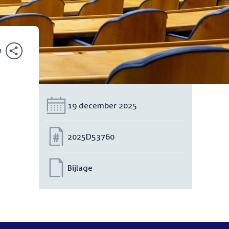
n
Datum:
19 december 2025
Nummer:
2025D53760
Bijlage