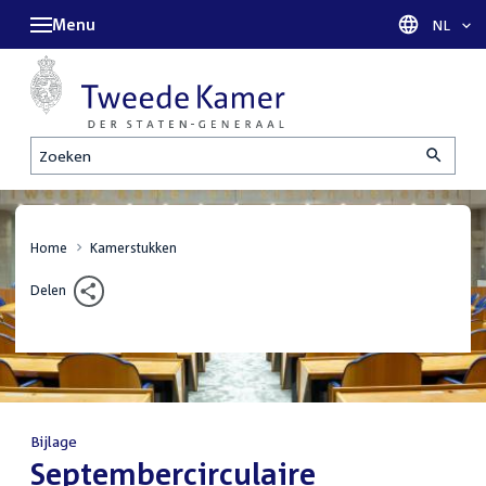
Menu
Taal sel
NL
Zoeken
Home
Kamerstukken
Delen
Bijlage
:
Septembercirculaire