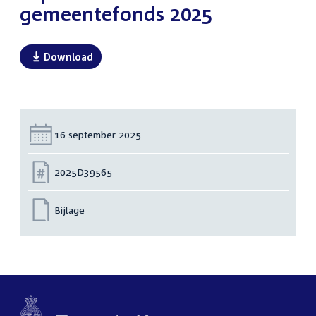
gemeentefonds 2025
Download
Datum:
16 september 2025
Nummer:
2025D39565
Bijlage