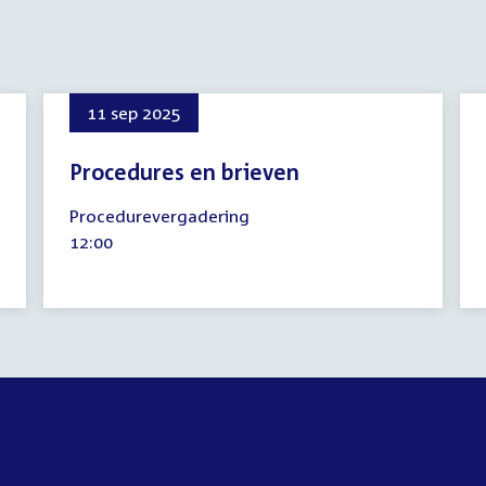
11 sep 2025
Procedures en brieven
11
Procedurevergadering
september
Tijd
12:00
2025
activiteit: