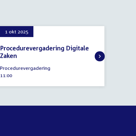
1 okt 2025
25 jun
Procedurevergadering Digitale
Besch
Zaken
en gro
1
25
Procedurevergadering
Commiss
oktober
juni
Tijd
11:00
Tijd
10:00
2025
2026
activiteit:
activitei