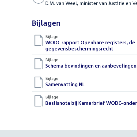
D.M. van Weel, minister van Justitie en Ve
Bijlagen
Bijlage
Download
WODC rapport Openbare registers, de 
bestand:
gegevensbeschermingsrecht
(PDF)
Bijlage
Download
Schema bevindingen en aanbevelingen
bestand:
Bijlage
Download
Samenvatting NL
(PDF)
bestand:
Bijlage
Download
Beslisnota bij Kamerbrief WODC-onde
bestand: