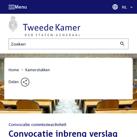
Menu
Taal sel
NL
Zoeken
Home
Kamerstukken
Delen
Convocatie commissieactiviteit
:
Convocatie inbreng verslag