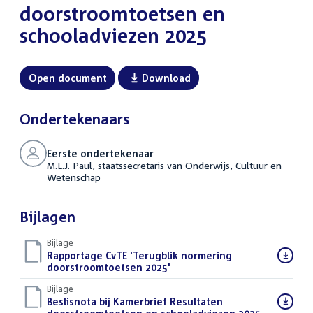
doorstroomtoetsen en
schooladviezen 2025
Open document
Download
Ondertekenaars
Eerste ondertekenaar
M.L.J. Paul, staatssecretaris van Onderwijs, Cultuur en
Wetenschap
Bijlagen
Bijlage
Download
Rapportage CvTE 'Terugblik normering
bestand:
doorstroomtoetsen 2025'
(PDF)
Bijlage
Download
Beslisnota bij Kamerbrief Resultaten