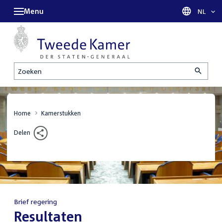
Menu
Taal sel
NL
Zoeken
Home
Kamerstukken
Delen
Brief regering
:
Resultaten