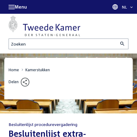
Menu
Taal sel
NL
Zoeken
Home
Kamerstukken
Delen
Besluitenlijst procedurevergadering
:
Besluitenlijst extra-