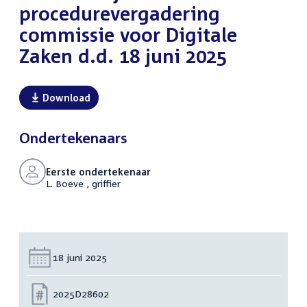
procedurevergadering
commissie voor Digitale
Zaken d.d. 18 juni 2025
Download
Ondertekenaars
Eerste ondertekenaar
L. Boeve , griffier
Datum:
18 juni 2025
Nummer:
2025D28602