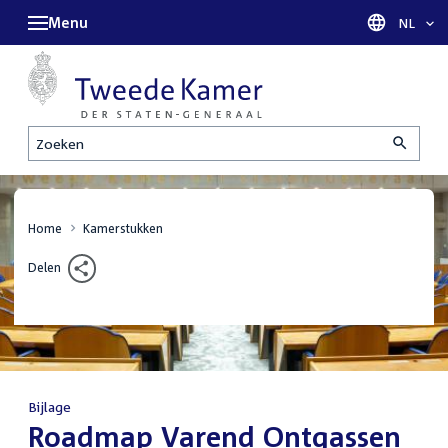
Menu
Taal sel
NL
Zoeken
Home
Kamerstukken
Delen
Bijlage
:
Roadmap Varend Ontgassen