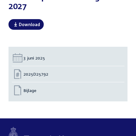
2027
Download
Datum:
3 juni 2025
Nummer:
2025D25792
Bijlage