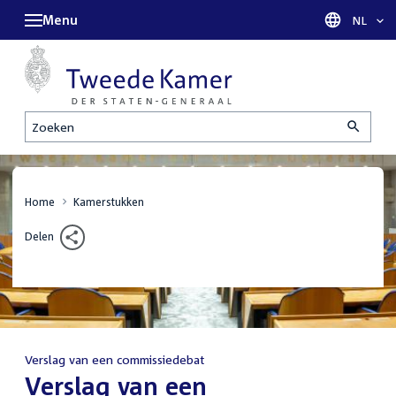
Menu
Taal sel
NL
Zoeken
Home
Kamerstukken
Delen
Verslag van een commissiedebat
:
Verslag van een