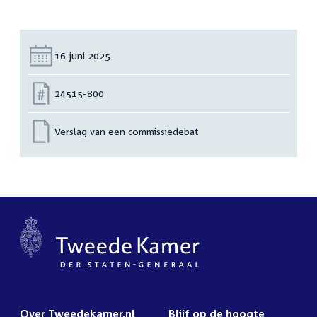
Datum:
16 juni 2025
Nummer:
24515-800
Verslag van een commissiedebat
Over Tweedekamer.nl
Blijf op de hoogte