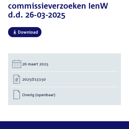
commissieverzoeken IenW
d.d. 26-03-2025
Download
Datum:
26 maart 2025
Nummer:
2025D13150
Overig (openbaar)