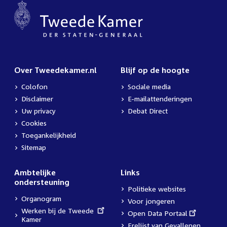
Over Tweedekamer.nl
Blijf op de hoogte
Colofon
Sociale media
Disclaimer
E-mailattenderingen
Uw privacy
Debat Direct
Cookies
Toegankelijkheid
Sitemap
Ambtelijke
Links
ondersteuning
Politieke websites
Organogram
Voor jongeren
External
Werken bij de Tweede
External
Open Data Portaal
link:
Kamer
link:
Erelijst van Gevallenen