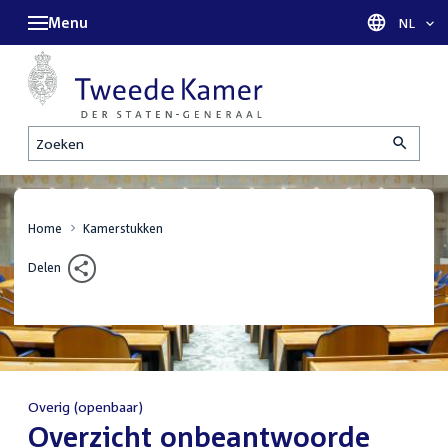
Menu
Taal sel
NL
Zoeken
Home
Kamerstukken
Delen
Overig (openbaar)
:
Overzicht onbeantwoorde