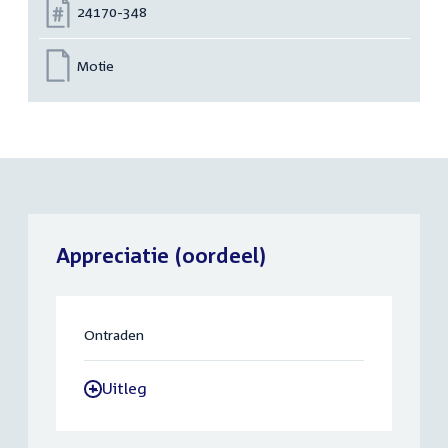
Nummer:
24170-348
Motie
Appreciatie (oordeel)
Ontraden
Uitleg
-