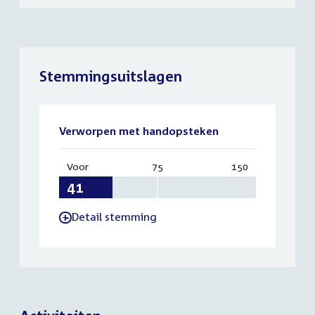
Stemmingsuitslagen
Verworpen met handopsteken
Voor
:
75
Vereist:
150
Totaal:
41
75
150
Detail stemming
-