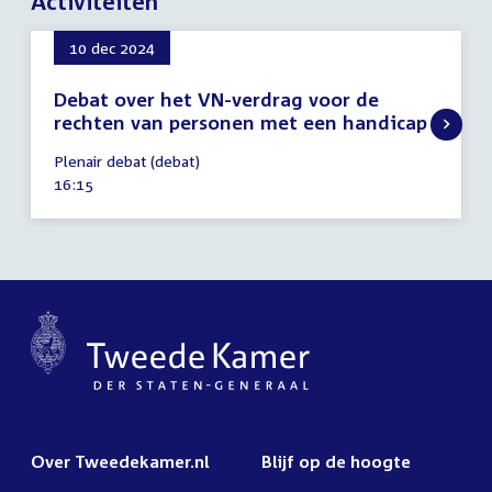
Activiteiten
10 dec 2024
Debat over het VN-verdrag voor de
rechten van personen met een handicap
10
Plenair debat (debat)
december
Tijd
16:15
2024
activiteit:
Over Tweedekamer.nl
Blijf op de hoogte