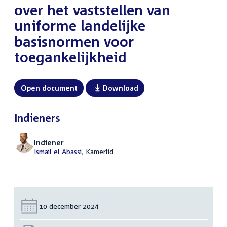
over het vaststellen van
uniforme landelijke
basisnormen voor
toegankelijkheid
Open document
Download
Indieners
Indiener
Ismail el Abassi
, Kamerlid
Datum:
10 december 2024