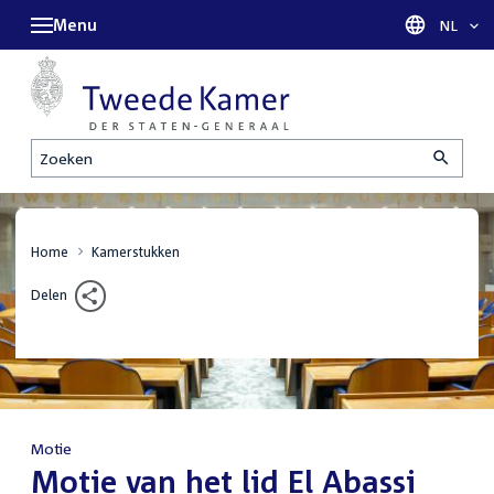
Menu
Taal sel
NL
Zoeken
Home
Kamerstukken
Delen
Motie
:
Motie van het lid El Abassi