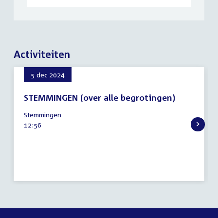
Activiteiten
5 dec 2024
STEMMINGEN (over alle begrotingen)
5
Stemmingen
december
Tijd
12:56
2024
activiteit: