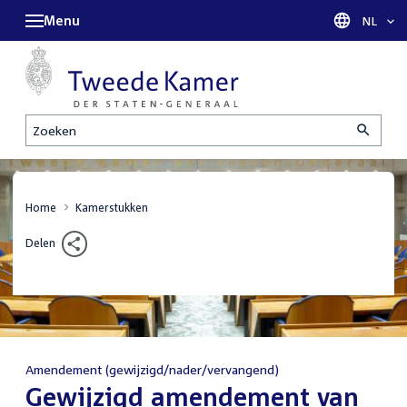
Menu
Taal sel
NL
Zoeken
Home
Kamerstukken
Delen
Amendement (gewijzigd/nader/vervangend)
:
Gewijzigd amendement van