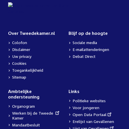
Over Tweedekamer.nl
Blijf op de hoogte
Colofon
Sociale media
Disclaimer
E-mailattenderingen
Uw privacy
Debat Direct
Cookies
Toegankelijkheid
Sitemap
Ambtelijke
Links
ondersteuning
Politieke websites
Organogram
Voor jongeren
External
Werken bij de Tweede
External
Open Data Portaal
link:
Kamer
link:
Erelijst van Gevallenen
Mandaatbesluit
External
Lijst van Gevallenen