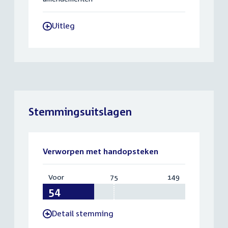
Uitleg
-
Stemmingsuitslagen
Verworpen met handopsteken
Voor
:
75
Vereist:
149
Totaal:
54
75
149
Detail stemming
-