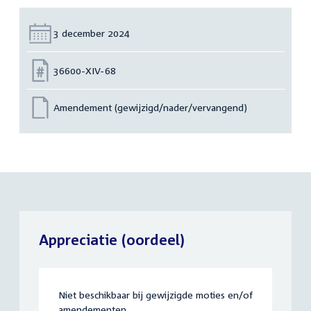
Datum:
3 december 2024
Nummer:
36600-XIV-68
Amendement (gewijzigd/nader/vervangend)
Appreciatie (oordeel)
Niet beschikbaar bij gewijzigde moties en/of
amendementen