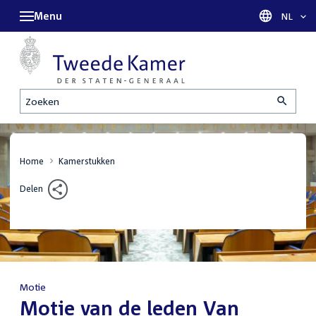
Menu
Taal sel
NL
Zoeken
Home
Kamerstukken
Delen
Motie
:
Motie van de leden Van