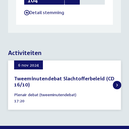
Detail stemming
-
Activiteiten
6 nov 2024
Tweeminutendebat Slachtofferbeleid (CD
16/10)
6
Plenair debat (tweeminutendebat)
november
Tijd
17:20
2024
activiteit: