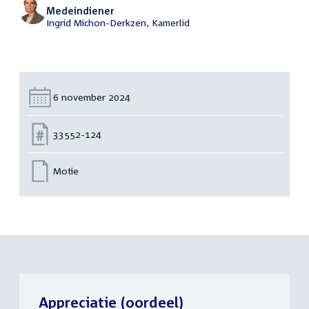
Medeindiener
Ingrid Michon-Derkzen
, Kamerlid
Datum:
6 november 2024
Nummer:
33552-124
Motie
Appreciatie (oordeel)