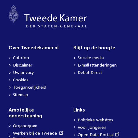
Over Tweedekamer.nl
Blijf op de hoogte
Colofon
Sociale media
Disclaimer
E-mailattenderingen
Uw privacy
Debat Direct
Cookies
Toegankelijkheid
Sitemap
Ambtelijke
Links
ondersteuning
Politieke websites
Organogram
Voor jongeren
External
Werken bij de Tweede
External
Open Data Portaal