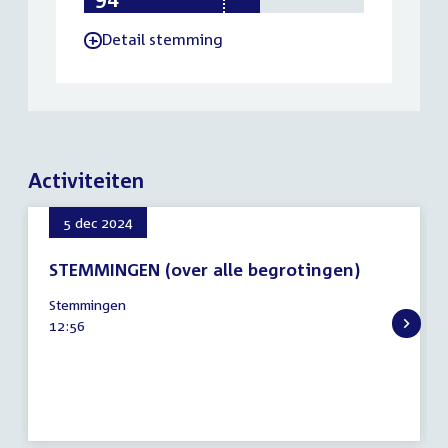
Detail stemming
-
Activiteiten
5 dec 2024
STEMMINGEN (over alle begrotingen)
5
Stemmingen
december
Tijd
12:56
2024
activiteit: