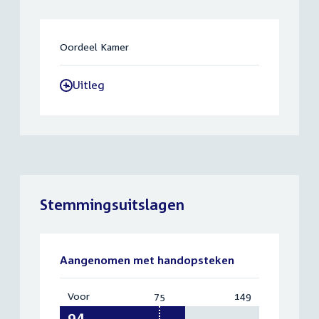
Oordeel Kamer
Uitleg
-
Stemmingsuitslagen
Aangenomen met handopsteken
Voor
:
75
Vereist:
149
Totaal:
94
75
149