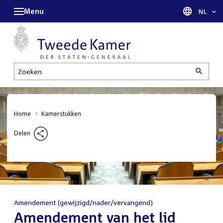
Menu
Taal sel
NL
Zoeken
Home
Kamerstukken
Delen
Amendement (gewijzigd/nader/vervangend)
:
Amendement van het lid