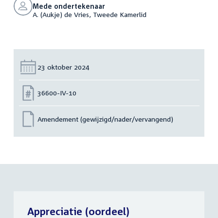
Mede ondertekenaar
A. (Aukje) de Vries, Tweede Kamerlid
Datum:
23 oktober 2024
Nummer:
36600-IV-10
Amendement (gewijzigd/nader/vervangend)
Appreciatie (oordeel)