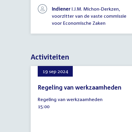
antwoorden
Indiener
I.J.M. Michon-Derkzen,
voorzitter van de vaste commissie
voor Economische Zaken
Activiteiten
19 sep 2024
Regeling van werkzaamheden
19
Regeling van werkzaamheden
september
Tijd
15:00
2024
activiteit: