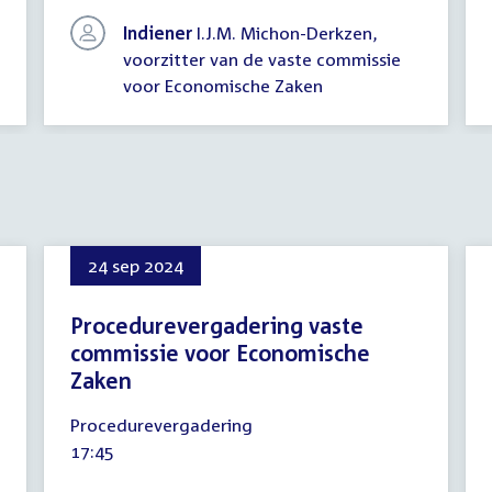
Indiener
I.J.M. Michon-Derkzen,
voorzitter van de vaste commissie
voor Economische Zaken
24 sep 2024
Procedurevergadering vaste
commissie voor Economische
Zaken
24
Procedurevergadering
september
Tijd
17:45
2024
activiteit: