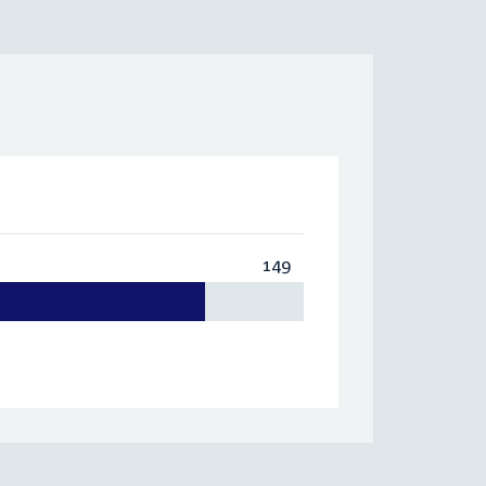
149
Totaal:
149