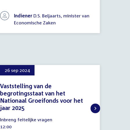
Indiener
D.S. Beljaarts, minister van
In
Economische Zaken
E
26 sep 2024
22 okt
Vaststelling van de
Proced
begrotingsstaat van het
commis
Nationaal Groeifonds voor het
Zaken
jaar 2025
22
Procedu
oktober
26
Tijd
17:45
Inbreng feitelijke vragen
2024
september
activitei
Tijd
12:00
2024