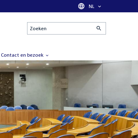
Taal selectie
NL
Zoeken
Contact en bezoek