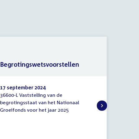
Begrotingswetsvoorstellen
Memori
17 september 2024
17 sept
36600-L Vaststelling van de
36600-L-
Begrotingswetsvoorstellen
Memor
begrotingsstaat van het Nationaal
Vaststel
van
Groeifonds voor het jaar 2025
het Nati
toelich
2025