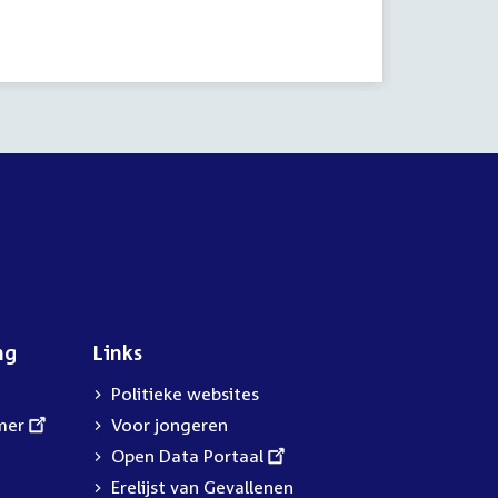
activiteit:
ng
Links
Politieke websites
mer
Voor jongeren
External
Open Data Portaal
link:
Erelijst van Gevallenen