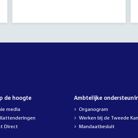
op de hoogte
Ambtelijke ondersteuni
ale media
Organogram
ilattenderingen
External
Werken bij de Tweede Ka
link:
t Direct
Mandaatbesluit