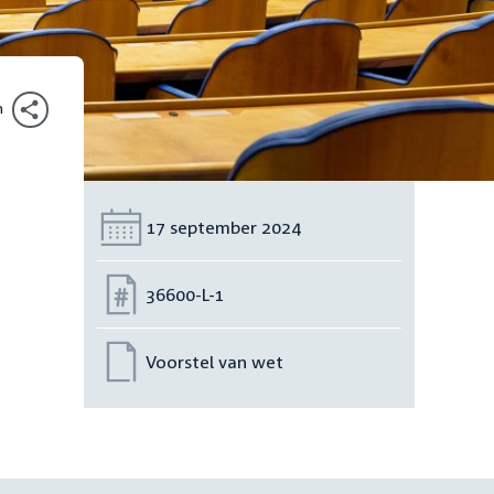
n
Datum:
17 september 2024
Nummer:
36600-L-1
Voorstel van wet