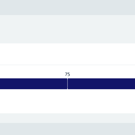
75
Vereist:
75