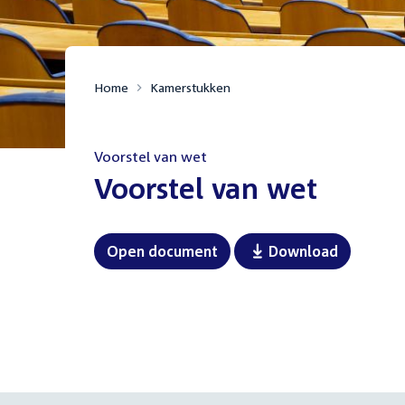
Home
Kamerstukken
Voorstel van wet
:
Voorstel van wet
Open document
Download