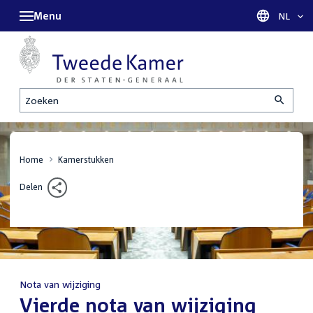
Menu
Taal sel
NL
Zoeken
Home
Kamerstukken
Delen
Nota van wijziging
:
Vierde nota van wijziging