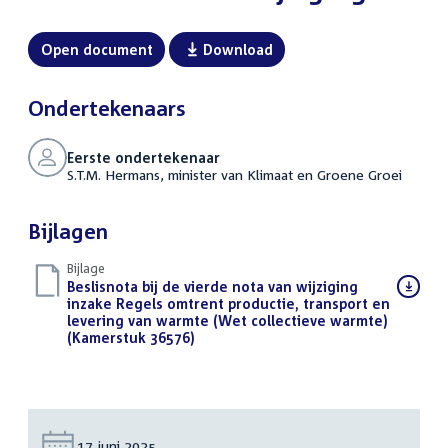
Open document
Download
Ondertekenaars
Eerste ondertekenaar
S.T.M. Hermans, minister van Klimaat en Groene Groei
Bijlagen
Bijlage
Download
Beslisnota bij de vierde nota van wijziging
bestand:
inzake Regels omtrent productie, transport en
levering van warmte (Wet collectieve warmte)
(Kamerstuk 36576)
(PDF)
Datum:
17 juni 2025