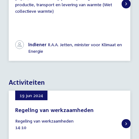
productie, transport en levering van warmte (Wet
collectieve warmte)
Indiener
R.A.A. Jetten, minister voor Klimaat en
Energie
Activiteiten
19 jun 2024
Regeling van werkzaamheden
19
Regeling van werkzaamheden
juni
Tijd
14:10
2024
activiteit: