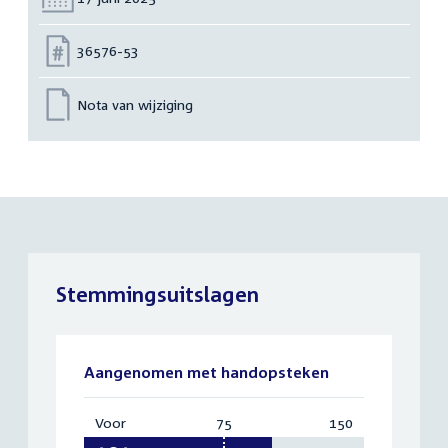
Nummer:
36576-53
Nota van wijziging
Stemmingsuitslagen
Aangenomen met handopsteken
Voor
:
75
Vereist:
150
Totaal:
101
75
150