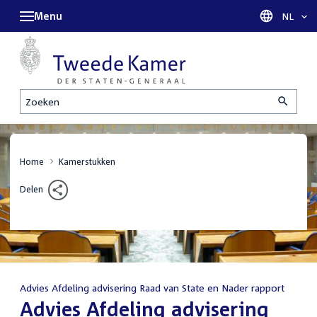
Menu
Taal sel
NL
Zoeken
Home
Kamerstukken
Delen
Advies Afdeling advisering Raad van State en Nader rapport
:
Advies Afdeling advisering