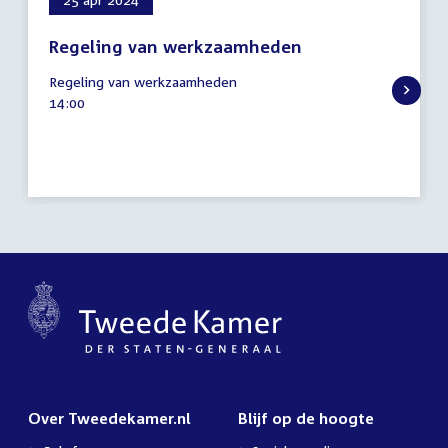
Regeling van werkzaamheden
25
Regeling van werkzaamheden
april
Tijd
14:00
2024
activiteit:
Over Tweedekamer.nl
Blijf op de hoogte