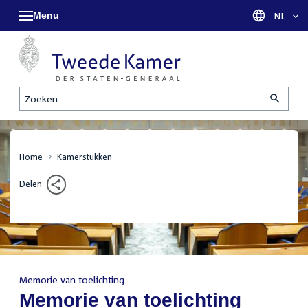
Menu
Taal sel
NL
Zoeken
Home
Kamerstukken
Delen
Memorie van toelichting
:
Memorie van toelichting