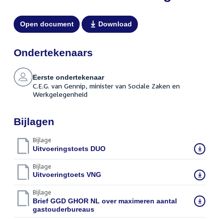
Open document
Download
Ondertekenaars
Eerste ondertekenaar
C.E.G. van Gennip, minister van Sociale Zaken en
Werkgelegenheid
Bijlagen
Bijlage
Download
Uitvoeringstoets DUO
(PDF)
bestand:
Bijlage
Download
Uitvoeringtoets VNG
(PDF)
bestand:
Bijlage
Download
Brief GGD GHOR NL over maximeren aantal
bestand:
gastouderbureaus
(PDF)