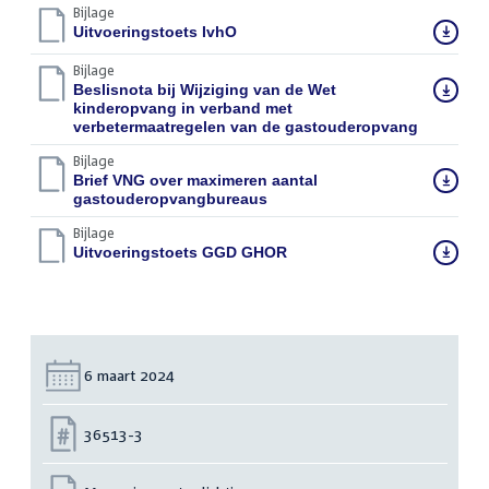
Bijlage
Download
Uitvoeringstoets IvhO
(PDF)
bestand:
Bijlage
Download
Beslisnota bij Wijziging van de Wet
bestand:
kinderopvang in verband met
verbetermaatregelen van de gastouderopvang
(PDF)
Bijlage
Download
Brief VNG over maximeren aantal
bestand:
gastouderopvangbureaus
(PDF)
Bijlage
Download
Uitvoeringstoets GGD GHOR
(PDF)
bestand:
Datum:
6 maart 2024
Nummer:
36513-3