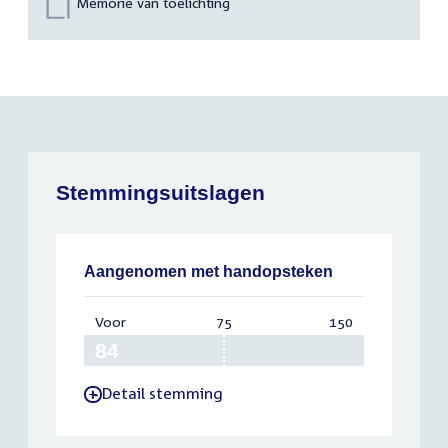
Memorie van toelichting
Stemmingsuitslagen
Aangenomen met handopsteken
Voor
:
75
Vereist:
150
Totaal:
84
75
150
Detail stemming
-