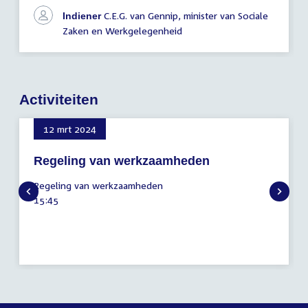
C.E.G. van Gennip, minister van Sociale
Indiener
Zaken en Werkgelegenheid
Activiteiten
12 mrt 2024
Regeling van werkzaamheden
12
Regeling van werkzaamheden
maart
Tijd
15:45
2024
activiteit: