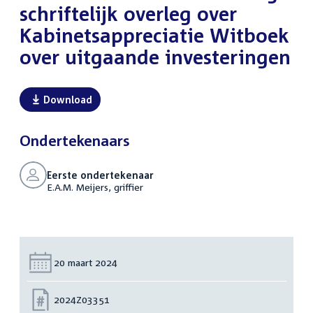
schriftelijk overleg over
Kabinetsappreciatie Witboek
over uitgaande investeringen
Download
Ondertekenaars
Eerste ondertekenaar
E.A.M. Meijers, griffier
Datum:
20 maart 2024
Nummer:
2024Z03351