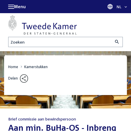
Menu
Taal sel
NL
Zoeken
Home
Kamerstukken
Delen
Brief commissie aan bewindspersoon
:
Aan min. BuHa-OS - Inbreng