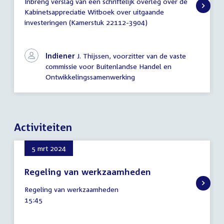
Inbreng verslag van een schriftelijk overleg over de
Inbreng
Kabinetsappreciatie Witboek over uitgaande
verslag
investeringen (Kamerstuk 22112-3904)
schriftelijk
overleg
Indiener
J. Thijssen, voorzitter van de vaste
commissie voor Buitenlandse Handel en
Ontwikkelingssamenwerking
Activiteiten
5 mrt 2024
Regeling van werkzaamheden
5
Regeling van werkzaamheden
maart
Tijd
15:45
2024
activiteit: