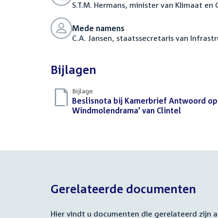
S.T.M. Hermans, minister van Klimaat en
Mede namens
C.A. Jansen, staatssecretaris van Infras
Bijlagen
Bijlage
Download
Beslisnota bij Kamerbrief Antwoord op 
bestand:
Windmolendrama' van Clintel
(PDF)
Gerelateerde documenten
Hier vindt u documenten die gerelateerd zijn