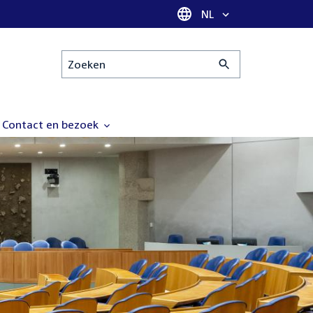
Taal selectie
NL
Zoeken
Contact en bezoek