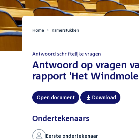
Home
Kamerstukken
Antwoord schriftelijke vragen
:
Antwoord op vragen va
rapport 'Het Windmole
Open document
Download
Ondertekenaars
Eerste ondertekenaar