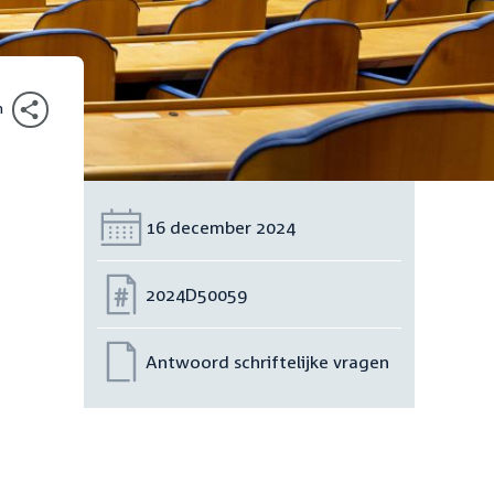
n
Datum:
16 december 2024
Nummer:
2024D50059
Antwoord schriftelijke vragen