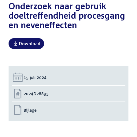
Onderzoek naar gebruik
doeltreffendheid procesgang
en neveneffecten
Download
Datum:
15 juli 2024
Nummer:
2024D28895
Bijlage