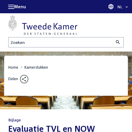
Menu
Taal sel
NL
Zoeken
Home
Kamerstukken
Delen
Bijlage
:
Evaluatie TVL en NOW