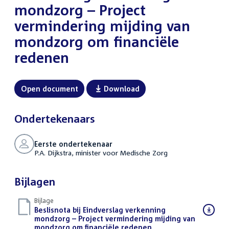
mondzorg – Project
vermindering mijding van
mondzorg om financiële
redenen
Open document
Download
Ondertekenaars
Eerste ondertekenaar
P.A. Dijkstra, minister voor Medische Zorg
Bijlagen
Bijlage
Download
Beslisnota bij Eindverslag verkenning
bestand:
mondzorg – Project vermindering mijding van
mondzorg om financiële redenen
(PDF)