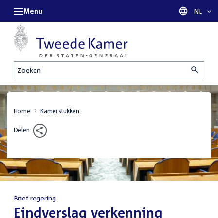
Menu
Taal sel
NL
Zoeken
Home
Kamerstukken
Delen
Brief regering
:
Eindverslag verkenning