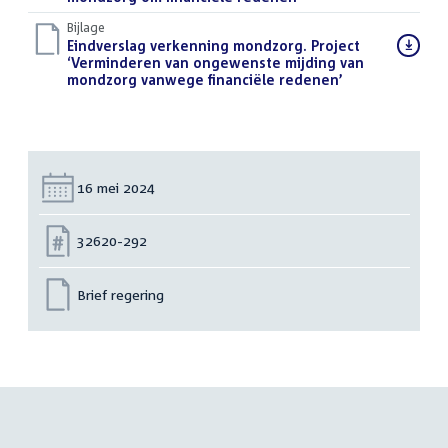
Bijlage
Download
Eindverslag verkenning mondzorg. Project
bestand:
‘Verminderen van ongewenste mijding van
mondzorg vanwege financiële redenen’
(PDF)
Datum:
16 mei 2024
Nummer:
32620-292
Brief regering