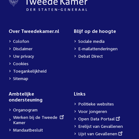
Over Tweedekamer.nl
Blijf op de hoogte
Colofon
Sociale media
Disclaimer
E-mailattenderingen
Uw privacy
Debat Direct
Cookies
Toegankelijkheid
Sitemap
Ambtelijke
Links
ondersteuning
Politieke websites
Organogram
Voor jongeren
External
Werken bij de Tweede
External
Open Data Portaal
link:
Kamer
link:
Erelijst van Gevallenen
Mandaatbesluit
External
Lijst van Gevallenen
link: