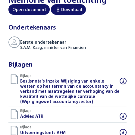
Open document
Download
Ondertekenaars
Eerste ondertekenaar
S.A.M. Kaag, minister van Financiën
Bijlagen
Bijlage
Download
Beslisnota's inzake Wijziging van enkele
bestand:
wetten op het terrein van de accountancy in
verband met maatregelen ter verhoging van de
kwaliteit van de wettelijke controle
(Wijzigingswet accountancysector)
(PDF)
Bijlage
Download
Advies ATR
(PDF)
bestand:
Bijlage
Download
Uitvoeringstoets AFM
(PDF)