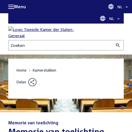
Menu
Taal sel
NL
Taal selectie
NL
Zoeken
Home
Kamerstukken
Delen
Memorie van toelichting
:
Memorie van toelichting