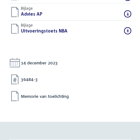
bestand:
Bijlage
Download
Advies AP
(PDF)
bestand:
Bijlage
Download
Uitvoeringstoets NBA
(PDF)
bestand:
Datum:
14 december 2023
Nummer:
36484-3
Memorie van toelichting