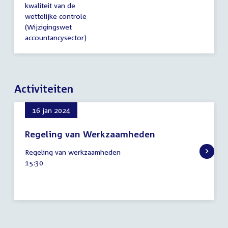
kwaliteit van de
wettelijke controle
(Wijzigingswet
accountancysector)
Activiteiten
16 jan 2024
Regeling van Werkzaamheden
16
Regeling van werkzaamheden
januari
Tijd
15:30
2024
activiteit: