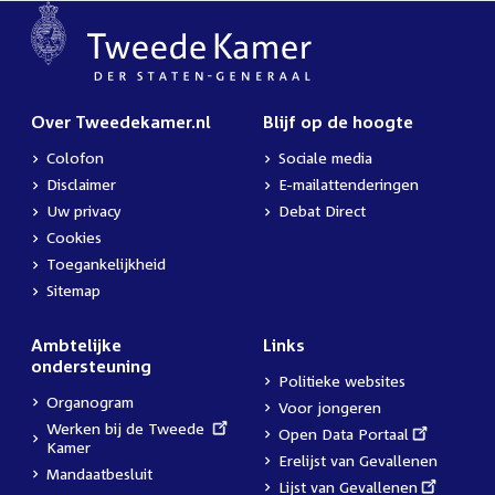
Over Tweedekamer.nl
Blijf op de hoogte
Colofon
Sociale media
Disclaimer
E-mailattenderingen
Uw privacy
Debat Direct
Cookies
Toegankelijkheid
Sitemap
Ambtelijke
Links
ondersteuning
Politieke websites
Organogram
Voor jongeren
External
Werken bij de Tweede
External
Open Data Portaal
link:
Kamer
link:
Erelijst van Gevallenen
Mandaatbesluit
External
Lijst van Gevallenen