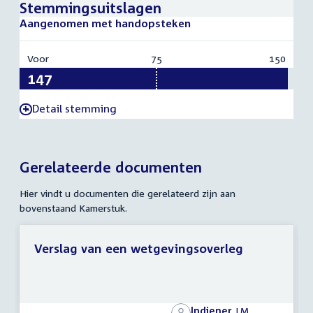
Stemmingsuitslagen
Aangenomen met handopsteken
Voor
:
75
Vereist:
150
Totaal
147
75
150
Detail stemming
-
Gerelateerde documenten
Hier vindt u documenten die gerelateerd zijn aan
bovenstaand Kamerstuk.
Verslag van een wetgevingsoverleg
Indiener
J.M.