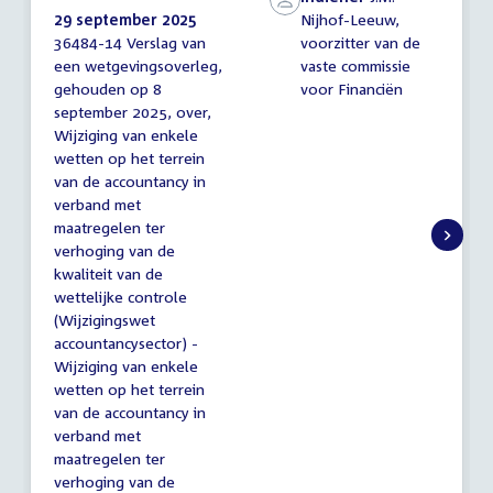
29 september 2025
Nijhof-Leeuw,
36484-14 Verslag van
voorzitter van de
Verslag
een wetgevingsoverleg,
vaste commissie
van
gehouden op 8
voor Financiën
een
wetgevingsoverleg
september 2025, over,
Wijziging van enkele
wetten op het terrein
van de accountancy in
verband met
maatregelen ter
verhoging van de
kwaliteit van de
wettelijke controle
(Wijzigingswet
accountancysector) -
Wijziging van enkele
wetten op het terrein
van de accountancy in
verband met
maatregelen ter
verhoging van de