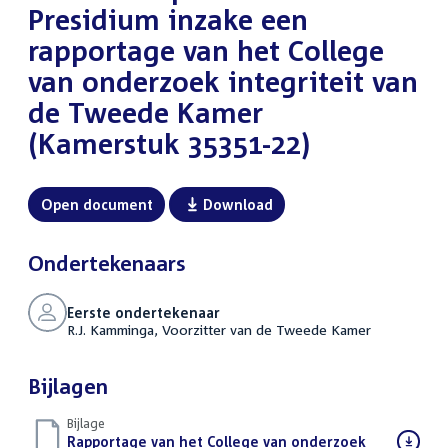
Presidium inzake een
rapportage van het College
van onderzoek integriteit van
de Tweede Kamer
(Kamerstuk 35351-22)
Open document
Download
Ondertekenaars
Eerste ondertekenaar
R.J. Kamminga, Voorzitter van de Tweede Kamer
Bijlagen
Bijlage
Download
Rapportage van het College van onderzoek