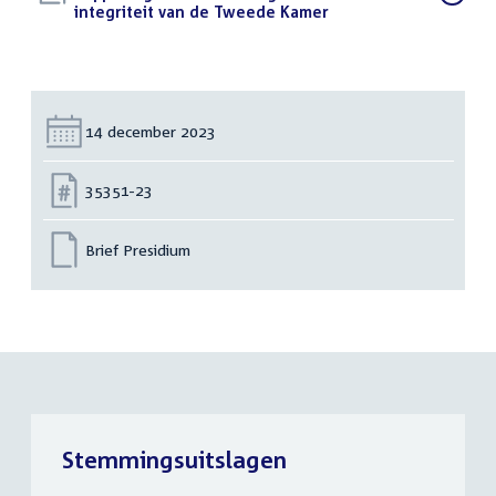
bestand:
integriteit van de Tweede Kamer
(PDF)
Datum:
14 december 2023
Nummer:
35351-23
Brief Presidium
Stemmingsuitslagen