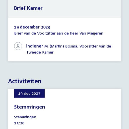
Brief Kamer
19 december 2023
Brief van de Voorzitter aan de heer Van Meijeren
Brief
Kamer
Indiener
M. (Martin) Bosma, Voorzitter van de
Tweede Kamer
Activiteiten
19 dec 2023
Stemmingen
19
Stemmingen
december
Tijd
15:20
2023
activiteit: