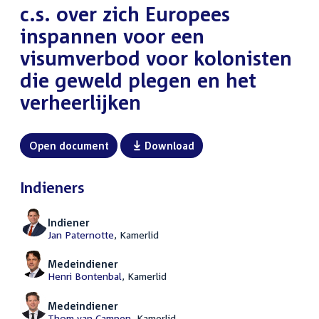
c.s. over zich Europees
inspannen voor een
visumverbod voor kolonisten
die geweld plegen en het
verheerlijken
Open document
Download
Indieners
Indiener
Jan Paternotte
, Kamerlid
Medeindiener
Henri Bontenbal
, Kamerlid
Medeindiener
Thom van Campen
, Kamerlid