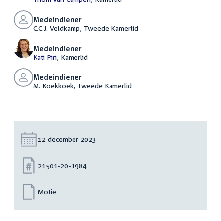
Medeindiener
C.C.J. Veldkamp, Tweede Kamerlid
Medeindiener
Kati Piri
, Kamerlid
Medeindiener
M. Koekkoek, Tweede Kamerlid
Datum:
12 december 2023
Nummer:
21501-20-1984
Motie