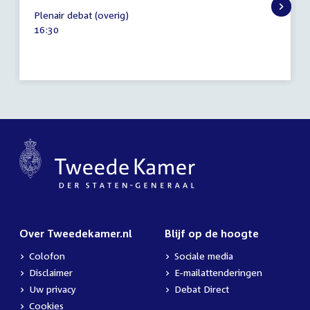
12
Plenair debat (overig)
december
Tijd
16:30
2023
activiteit:
Over Tweedekamer.nl
Blijf op de hoogte
Colofon
Sociale media
Disclaimer
E-mailattenderingen
Uw privacy
Debat Direct
Cookies