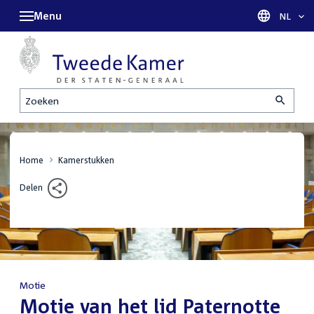
Menu
Taal sel
NL
Zoeken
Home
Kamerstukken
Delen
Motie
:
Motie van het lid Paternotte