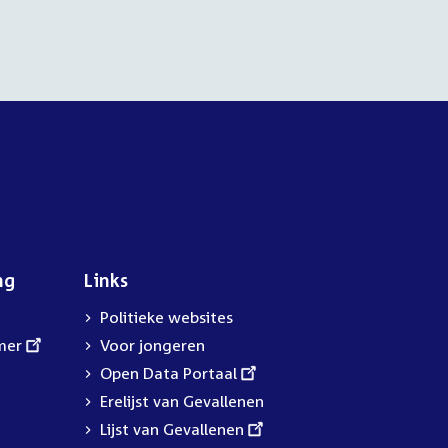
ng
Links
Politieke websites
mer
Voor jongeren
External
Open Data Portaal
link:
Erelijst van Gevallenen
External
Lijst van Gevallenen