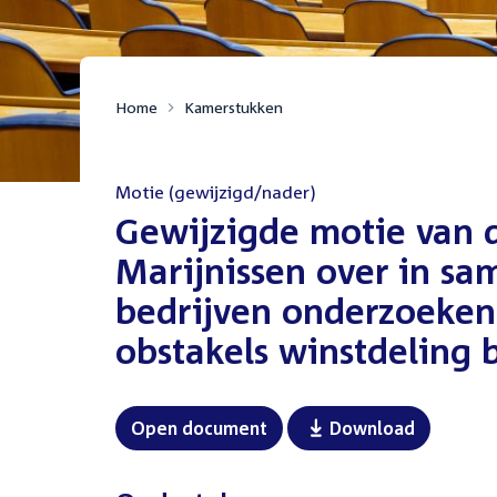
Home
Kamerstukken
Motie (gewijzigd/nader)
:
Gewijzigde motie van 
Marijnissen over in s
bedrijven onderzoeken 
obstakels winstdeling 
Open document
Download