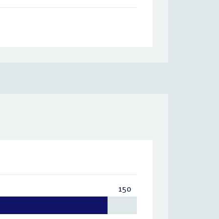
150
Totaal:
150