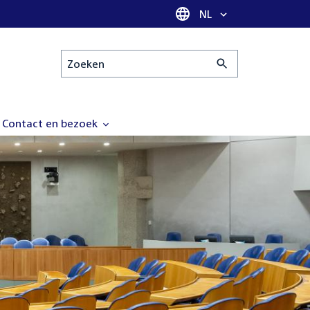
Taal selectie
NL
Zoeken
Contact en bezoek