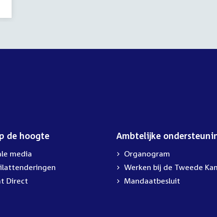
op de hoogte
Ambtelijke ondersteuni
ale media
Organogram
ilattenderingen
External
Werken bij de Tweede Ka
link:
t Direct
Mandaatbesluit