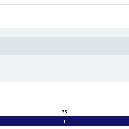
75
Vereist:
75