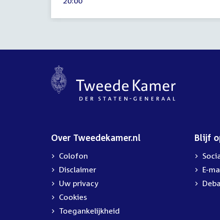
Tijd
20:00
2023
activiteit:
Over Tweedekamer.nl
Blijf 
Colofon
Soci
Disclaimer
E-ma
Uw privacy
Deba
Cookies
Toegankelijkheid