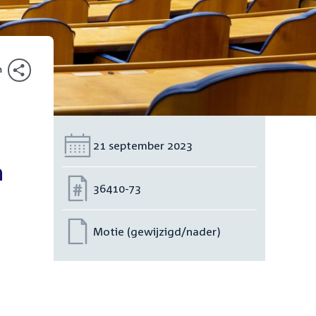
n
Datum:
21 september 2023
n
Nummer:
36410-73
Motie (gewijzigd/nader)