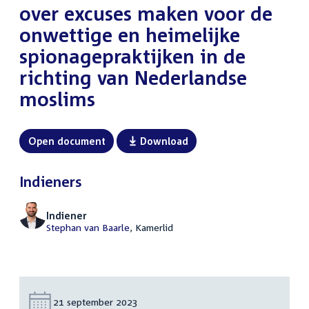
over excuses maken voor de
onwettige en heimelijke
spionagepraktijken in de
richting van Nederlandse
moslims
Open document
Download
Indieners
Indiener
Stephan van Baarle
, Kamerlid
Datum:
21 september 2023