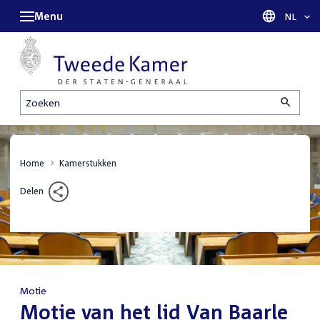
Menu
Taal sel
NL
Zoeken
Home
Kamerstukken
Delen
Motie
:
Motie van het lid Van Baarle