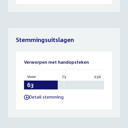
Stemmingsuitslagen
Verworpen met handopsteken
Voor
:
75
Vereist:
150
Totaal:
63
75
150
Detail stemming
-