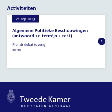
Activiteiten
21 sep 2023
Algemene Politieke Beschouwingen
(antwoord 1e termijn + rest)
21
Plenair debat (overig)
september
Tijd
10:16
2023
activiteit: