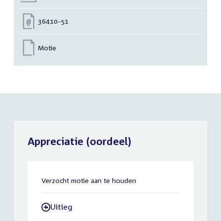
Nummer:
36410-51
Motie
Appreciatie (oordeel)
Verzocht motie aan te houden
Uitleg
-