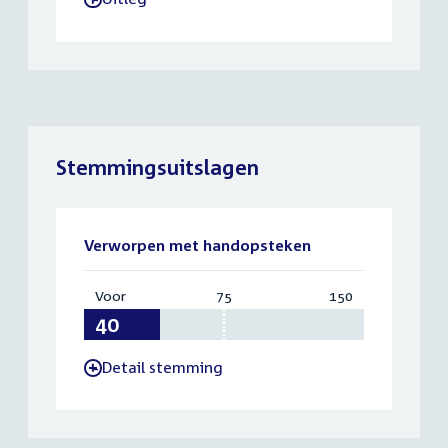
Stemmingsuitslagen
Verworpen met handopsteken
Voor
:
75
Vereist:
150
Totaal:
40
75
150
Detail stemming
-