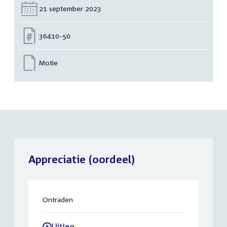
Datum:
21 september 2023
Nummer:
36410-50
Motie
Appreciatie (oordeel)
Ontraden
Uitleg
-