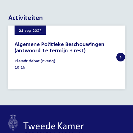
Activiteiten
21 sep 2023
Algemene Politieke Beschouwingen
(antwoord 1e termijn + rest)
21
Plenair debat (overig)
september
Tijd
10:16
2023
activiteit: