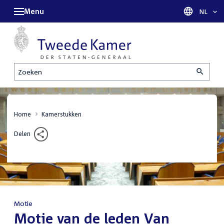
Menu
Taal sel
NL
Zoeken
Home
Kamerstukken
Delen
Motie
:
Motie van de leden Van