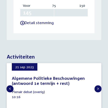
Voor
:
75
Vereist:
150
Totaal:
145
75
150
Detail stemming
-
Activiteiten
21 sep 2023
Algemene Politieke Beschouwingen
(antwoord 1e termijn + rest)
21
Plenair debat (overig)
september
Tijd
10:16
2023
activiteit: