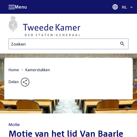
Menu
Taal sel
NL
Zoeken
Home
Kamerstukken
Delen
Motie
:
Motie van het lid Van Baarle