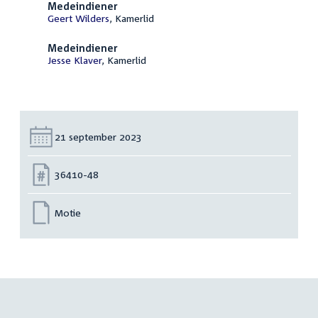
Medeindiener
Geert Wilders
, Kamerlid
Medeindiener
Jesse Klaver
, Kamerlid
Datum:
21 september 2023
Nummer:
36410-48
Motie